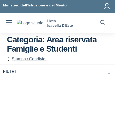
Vai ai contenuti
Vai al menu di navigazione
Vai al footer
Ministero dell'Istruzione e del Merito
Liceo
Isabella D'Este
Categoria:
Area riservata
Famiglie e Studenti
Stampa / Condividi
FILTRI