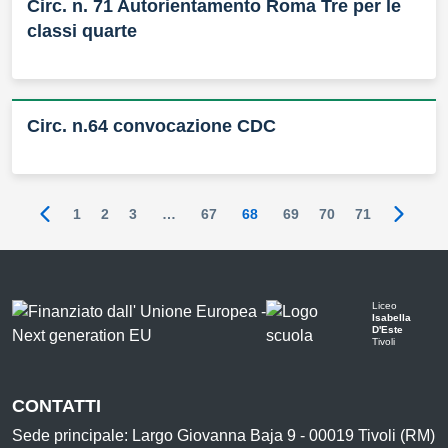
Circ. n. 71 Autorientamento Roma Tre per le
classi quarte
Circ. n.64 convocazione CDC
1
2
3
…
67
68
69
70
71
Pagina precedente
Pagina
Liceo
Isabella
D'Este
Tivoli
CONTATTI
Sede principale: Largo Giovanna Baja 9 - 00019 Tivoli (RM)