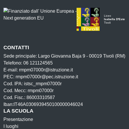
Liceo
Isabella D'Este
Tivoli
CONTATTI
Sede principale: Largo Giovanna Baja 9 - 00019 Tivoli (RM)
Telefono: 06 121124565
E-mail: rmpm07000r@istruzione.it
PEC: rmpm07000r@pec.istruzione.it
Cod. IPA: istsc_rmpm07000r
Cod. Mecc: rmpm07000r
Cod. Fisc.: 86003310587
Iban:IT46A0306939450100000046024
LA SCUOLA
Presentazione
I luoghi