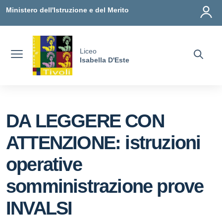
Vai ai contenuti
Vai al menu di navigazione
Vai al footer
Ministero dell'Istruzione e del Merito
Liceo
Isabella D'Este
DA LEGGERE CON
ATTENZIONE: istruzioni
operative
somministrazione prove
INVALSI