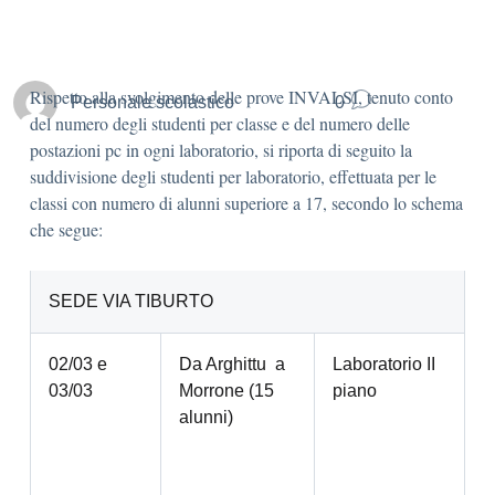
Rispetto alla svolgimento delle prove INVALSI, tenuto conto
Personale scolastico
0
del numero degli studenti per classe e del numero delle
postazioni pc in ogni laboratorio, si riporta di seguito la
suddivisione degli studenti per laboratorio, effettuata per le
classi con numero di alunni superiore a 17, secondo lo schema
che segue:
SEDE VIA TIBURTO
02/03 e
Da Arghittu a
Laboratorio II
03/03
Morrone (15
piano
alunni)