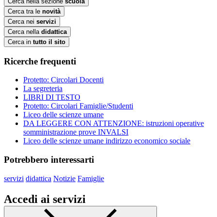
Cerca nella sezione
scuola
Cerca tra le
novità
Cerca nei
servizi
Cerca nella
didattica
Cerca in
tutto il sito
Ricerche frequenti
Protetto: Circolari Docenti
La segreteria
LIBRI DI TESTO
Protetto: Circolari Famiglie/Studenti
Liceo delle scienze umane
DA LEGGERE CON ATTENZIONE: istruzioni operative
somministrazione prove INVALSI
Liceo delle scienze umane indirizzo economico sociale
Potrebbero interessarti
servizi
didattica
Notizie
Famiglie
Accedi ai servizi