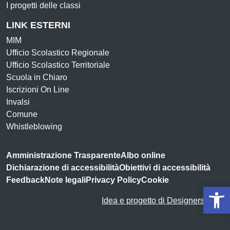
I progetti delle classi
LINK ESTERNI
MIM
Ufficio Scolastico Regionale
Ufficio Scolastico Territoriale
Scuola in Chiaro
Iscrizioni On Line
Invalsi
Comune
Whistleblowing
Amministrazione Trasparente
Albo online
Dichiarazione di accessibilità
Obiettivi di accessibilità
Feedback
Note legali
Privacy Policy
Cookie
Op
Idea e progetto di Designers Italia