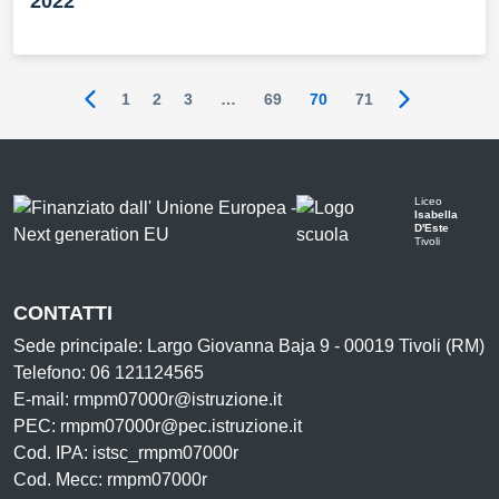
2022
1
2
3
…
69
70
71
Pagina precedente
Pagina succ
Liceo
Isabella
D'Este
Tivoli
CONTATTI
Sede principale: Largo Giovanna Baja 9 - 00019 Tivoli (RM)
Telefono: 06 121124565
E-mail: rmpm07000r@istruzione.it
PEC: rmpm07000r@pec.istruzione.it
Cod. IPA: istsc_rmpm07000r
Cod. Mecc: rmpm07000r