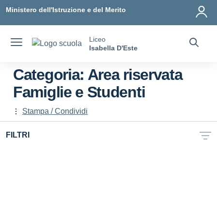
Vai ai contenuti
Vai al menu di navigazione
Vai al footer
Ministero dell'Istruzione e del Merito
Liceo
Isabella D'Este
Categoria:
Area riservata
Famiglie e Studenti
Stampa / Condividi
FILTRI