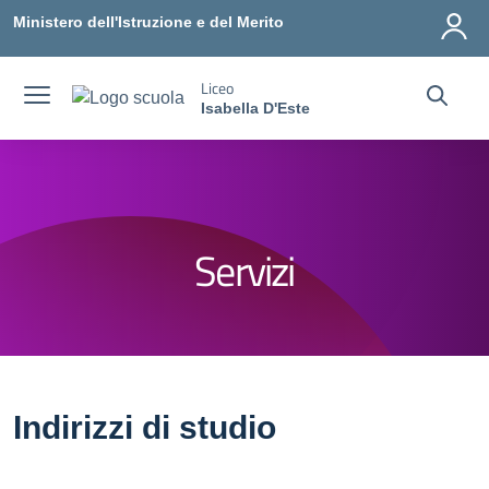
Vai ai contenuti
Vai al menu di navigazione
Vai al footer
Ministero dell'Istruzione e del Merito
Liceo
Isabella D'Este
Servizi
Indirizzi di studio