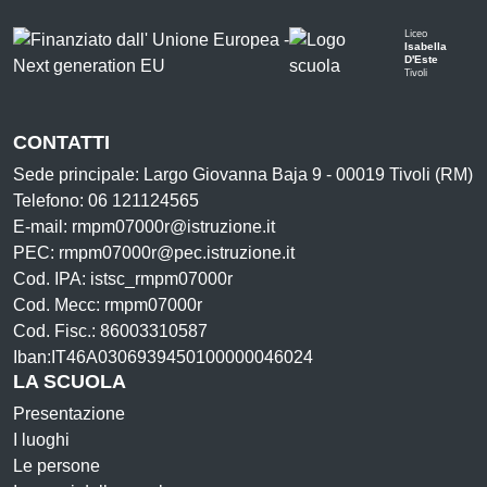
Liceo
Isabella
D'Este
Tivoli
CONTATTI
Sede principale: Largo Giovanna Baja 9 - 00019 Tivoli (RM)
Telefono: 06 121124565
E-mail: rmpm07000r@istruzione.it
PEC: rmpm07000r@pec.istruzione.it
Cod. IPA: istsc_rmpm07000r
Cod. Mecc: rmpm07000r
Cod. Fisc.: 86003310587
Iban:IT46A0306939450100000046024
LA SCUOLA
Presentazione
I luoghi
Le persone