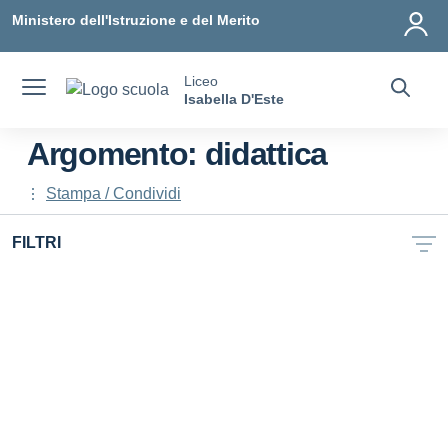
Vai ai contenuti
Vai al menu di navigazione
Vai al footer
Ministero dell'Istruzione e del Merito
Liceo
Isabella D'Este
Argomento: didattica
Stampa / Condividi
FILTRI