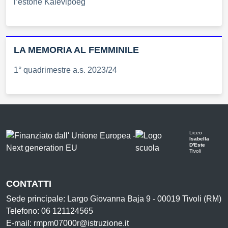
l’estone Kalevipoeg
LA MEMORIA AL FEMMINILE
1° quadrimestre a.s. 2023/24
Liceo
Isabella
D'Este
Tivoli
CONTATTI
Sede principale: Largo Giovanna Baja 9 - 00019 Tivoli (RM)
Telefono: 06 121124565
E-mail: rmpm07000r@istruzione.it