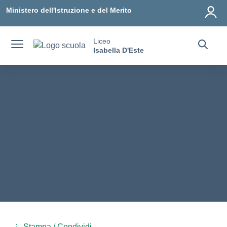
Vai ai contenuti
Vai al menu di navigazione
Vai al footer
Ministero dell'Istruzione e del Merito
Liceo
Isabella D'Este
Stampa / Condividi