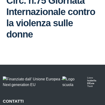
Circ. n.75 Giornata
Internazionale contro
la violenza sulle
donne
Liceo
Isabella
D'Este
Tivoli
CONTATTI