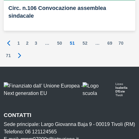
Circ. n.106 Convocazione assemblea
sindacale
1
2
3
…
50
51
52
…
69
70
Pagina precedente
71
Pagina successiva
Liceo
Isabella
D'Este
Tivoli
CONTATTI
Sede principale: Largo Giovanna Baja 9 - 00019 Tivoli (RM)
Telefono: 06 121124565