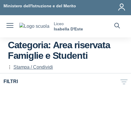
Vai ai contenuti
Vai al menu di navigazione
Vai al footer
Ministero dell'Istruzione e del Merito
Liceo
Isabella D'Este
Categoria:
Area riservata
Famiglie e Studenti
Stampa / Condividi
FILTRI