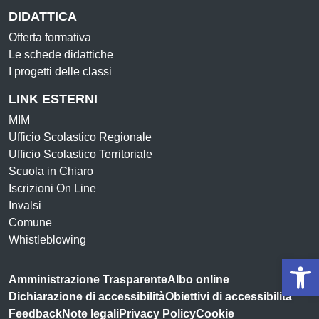
DIDATTICA
Offerta formativa
Le schede didattiche
I progetti delle classi
LINK ESTERNI
MIM
Ufficio Scolastico Regionale
Ufficio Scolastico Territoriale
Scuola in Chiaro
Iscrizioni On Line
Invalsi
Comune
Whistleblowing
Op
Amministrazione Trasparente
Albo online
Dichiarazione di accessibilità
Obiettivi di accessibilità
Feedback
Note legali
Privacy Policy
Cookie