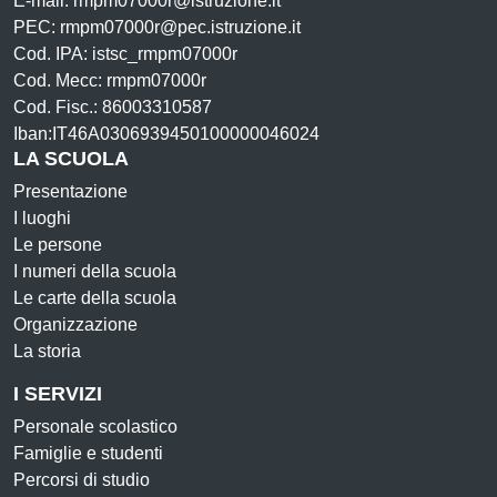
E-mail: rmpm07000r@istruzione.it
PEC: rmpm07000r@pec.istruzione.it
Cod. IPA: istsc_rmpm07000r
Cod. Mecc: rmpm07000r
Cod. Fisc.: 86003310587
Iban:IT46A0306939450100000046024
LA SCUOLA
Presentazione
I luoghi
Le persone
I numeri della scuola
Le carte della scuola
Organizzazione
La storia
I SERVIZI
Personale scolastico
Famiglie e studenti
Percorsi di studio