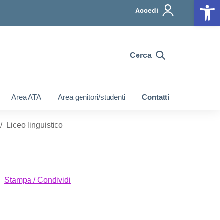
Op
Accedi
Cerca
Area ATA
Area genitori/studenti
Contatti
Liceo linguistico
Stampa / Condividi