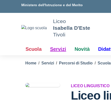
Vai ai contenuti
Vai al menu di navigazione
Vai al footer
Ministero dell'Istruzione e del Merito
Liceo
Isabella D'Este
Tivoli
Scuola
Servizi
Novità
Didat
Home
Servizi
Percorsi di Studio
Scuola
LICEO LINGUISTICO
Liceo l