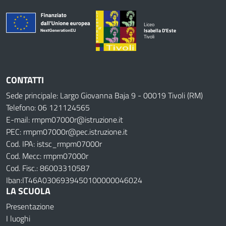
Liceo
Isabella D'Este
Tivoli
CONTATTI
Sede principale: Largo Giovanna Baja 9 - 00019 Tivoli (RM)
Telefono: 06 121124565
E-mail: rmpm07000r@istruzione.it
PEC: rmpm07000r@pec.istruzione.it
Cod. IPA: istsc_rmpm07000r
Cod. Mecc: rmpm07000r
Cod. Fisc.: 86003310587
Iban:IT46A0306939450100000046024
LA SCUOLA
Presentazione
I luoghi