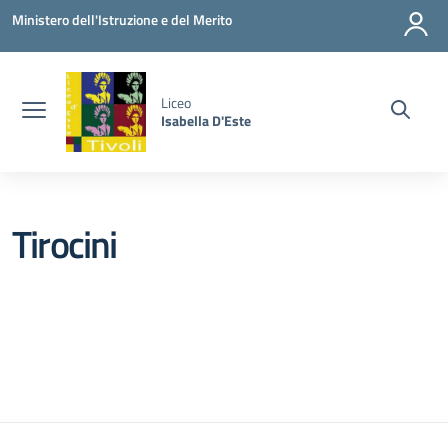
Vai ai contenuti
Vai al menu di navigazione
Vai al footer
Ministero dell'Istruzione e del Merito
Liceo
Isabella D'Este
Tirocini