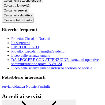
Cerca nella sezione
scuola
Cerca tra le
novità
Cerca nei
servizi
Cerca nella
didattica
Cerca in
tutto il sito
Ricerche frequenti
Protetto: Circolari Docenti
La segreteria
LIBRI DI TESTO
Protetto: Circolari Famiglie/Studenti
Liceo delle scienze umane
DA LEGGERE CON ATTENZIONE: istruzioni operative
somministrazione prove INVALSI
Liceo delle scienze umane indirizzo economico sociale
Potrebbero interessarti
servizi
didattica
Notizie
Famiglie
Accedi ai servizi