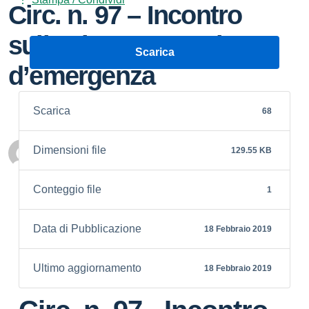
Circ. n. 97 – Incontro
sulla sicurezza e piano
Scarica
d’emergenza
Scarica
68
Dimensioni file
129.55 KB
Personale scolastico
Conteggio file
1
Data di Pubblicazione
18 Febbraio 2019
Ultimo aggiornamento
18 Febbraio 2019