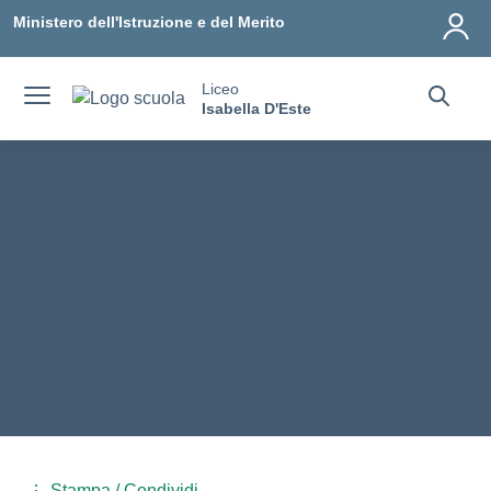
Vai ai contenuti
Vai al menu di navigazione
Vai al footer
Ministero dell'Istruzione e del Merito
Liceo
Isabella D'Este
Stampa / Condividi