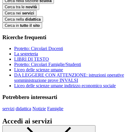
Cerca nella sezione
scuola
Cerca tra le
novità
Cerca nei
servizi
Cerca nella
didattica
Cerca in
tutto il sito
Ricerche frequenti
Protetto: Circolari Docenti
La segreteria
LIBRI DI TESTO
Protetto: Circolari Famiglie/Studenti
Liceo delle scienze umane
DA LEGGERE CON ATTENZIONE: istruzioni operative
somministrazione prove INVALSI
Liceo delle scienze umane indirizzo economico sociale
Potrebbero interessarti
servizi
didattica
Notizie
Famiglie
Accedi ai servizi