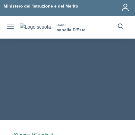
Vai ai contenuti
Vai al menu di navigazione
Vai al footer
Ministero dell'Istruzione e del Merito
Liceo
Isabella D'Este
Stampa / Condividi