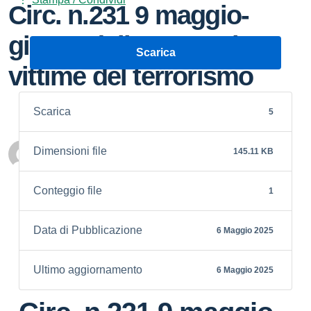
Circ. n.231 9 maggio-
giorno della memoria
Scarica
vittime del terrorismo
Scarica
5
Dimensioni file
145.11 KB
Personale scolastico
Conteggio file
1
Data di Pubblicazione
6 Maggio 2025
Ultimo aggiornamento
6 Maggio 2025