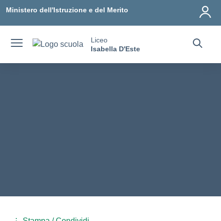
Vai ai contenuti
Vai al menu di navigazione
Vai al footer
Ministero dell'Istruzione e del Merito
Liceo
Isabella D'Este
Stampa / Condividi