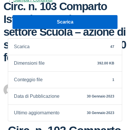
Circ. n. 103 Comparto
Istruzione e Ricerca –
Scarica
settore Scuola – azione di
sciopero prevista per il 10
Scarica
47
febbraio 2023
Dimensioni file
392.00 KB
Conteggio file
1
Personale scolastico
Data di Pubblicazione
30 Gennaio 2023
Ultimo aggiornamento
30 Gennaio 2023