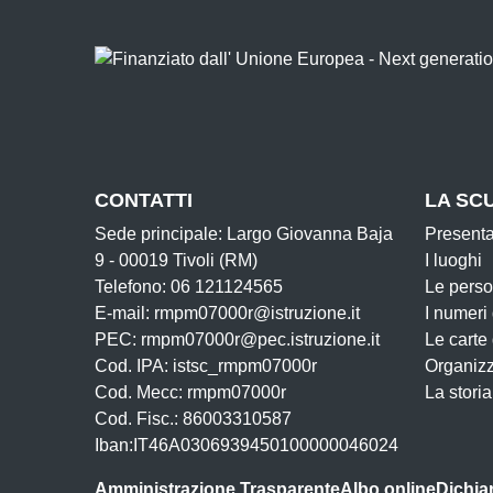
CONTATTI
LA SC
Sede principale: Largo Giovanna Baja
Present
9 - 00019 Tivoli (RM)
I luoghi
Telefono: 06 121124565
Le pers
E-mail: rmpm07000r@istruzione.it
I numeri
PEC: rmpm07000r@pec.istruzione.it
Le carte
Cod. IPA: istsc_rmpm07000r
Organiz
Cod. Mecc: rmpm07000r
La storia
Cod. Fisc.: 86003310587
Iban:IT46A0306939450100000046024
Amministrazione Trasparente
Albo online
Dichiar