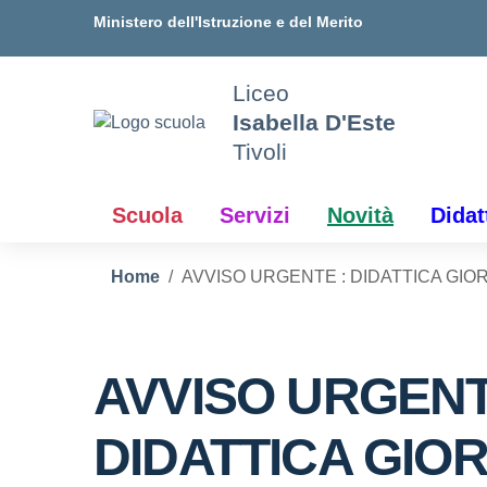
Vai ai contenuti
Vai al menu di navigazione
Vai al footer
Ministero dell'Istruzione e del Merito
Liceo
Isabella D'Este
Tivoli
Scuola
Servizi
Novità
Didat
Home
AVVISO URGENTE : DIDATTICA GIO
AVVISO URGENT
DIDATTICA GIO