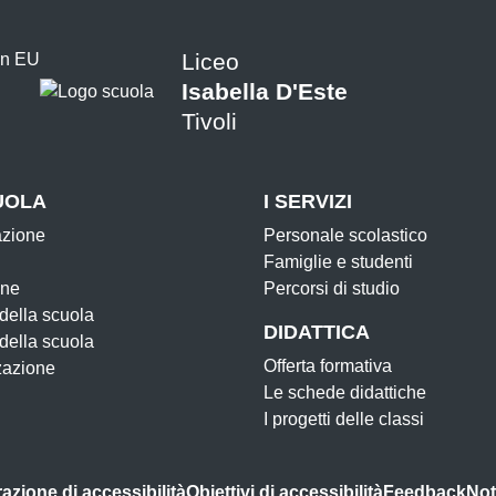
Liceo
Isabella D'Este
Tivoli
UOLA
I SERVIZI
azione
Personale scolastico
Famiglie e studenti
one
Percorsi di studio
 della scuola
DIDATTICA
 della scuola
Offerta formativa
zazione
Le schede didattiche
I progetti delle classi
azione di accessibilità
Obiettivi di accessibilità
Feedback
Not