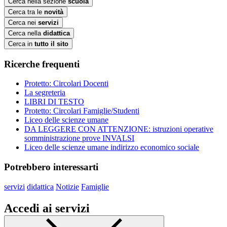
Cerca nella sezione
scuola
Cerca tra le
novità
Cerca nei
servizi
Cerca nella
didattica
Cerca in
tutto il sito
Ricerche frequenti
Protetto: Circolari Docenti
La segreteria
LIBRI DI TESTO
Protetto: Circolari Famiglie/Studenti
Liceo delle scienze umane
DA LEGGERE CON ATTENZIONE: istruzioni operative
somministrazione prove INVALSI
Liceo delle scienze umane indirizzo economico sociale
Potrebbero interessarti
servizi
didattica
Notizie
Famiglie
Accedi ai servizi