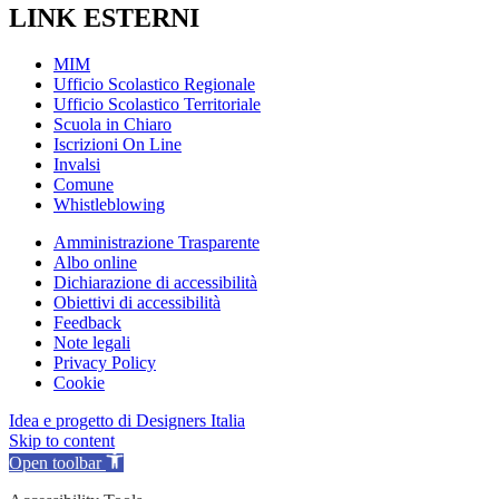
LINK ESTERNI
MIM
Ufficio Scolastico Regionale
Ufficio Scolastico Territoriale
Scuola in Chiaro
Iscrizioni On Line
Invalsi
Comune
Whistleblowing
Amministrazione Trasparente
Albo online
Dichiarazione di accessibilità
Obiettivi di accessibilità
Feedback
Note legali
Privacy Policy
Cookie
Idea e progetto di Designers Italia
Skip to content
Open toolbar