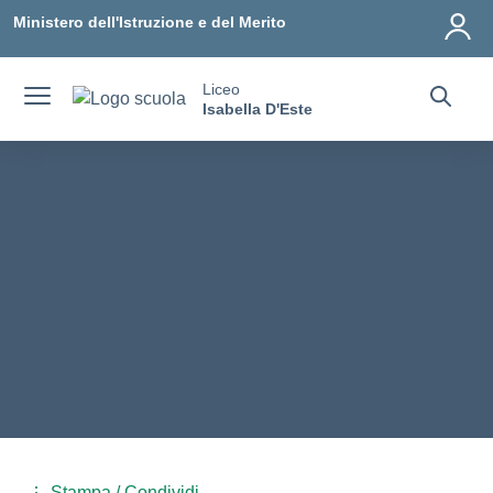
Vai ai contenuti
Vai al menu di navigazione
Vai al footer
Ministero dell'Istruzione e del Merito
Liceo
Isabella D'Este
Stampa / Condividi