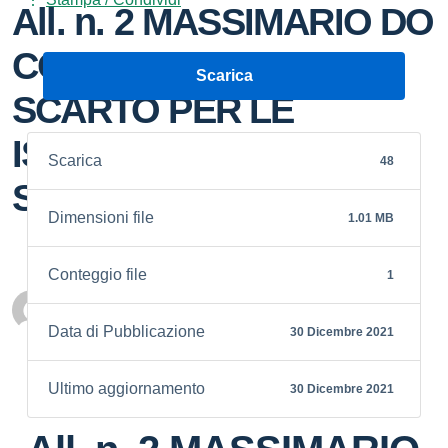
All. n. 2 MASSIMARIO DO
CONSERVAZIONE E
Scarica
SCARTO PER LE
ISTITUZIONI
Scarica
48
SCOLASTICHE
Dimensioni file
1.01 MB
Conteggio file
1
Personale scolastico
Data di Pubblicazione
30 Dicembre 2021
Ultimo aggiornamento
30 Dicembre 2021