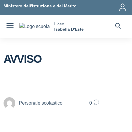
Vai ai contenuti
Vai al menu di navigazione
Vai al footer
Ministero dell'Istruzione e del Merito
Liceo
Isabella D'Este
AVVISO
Personale scolastico
0