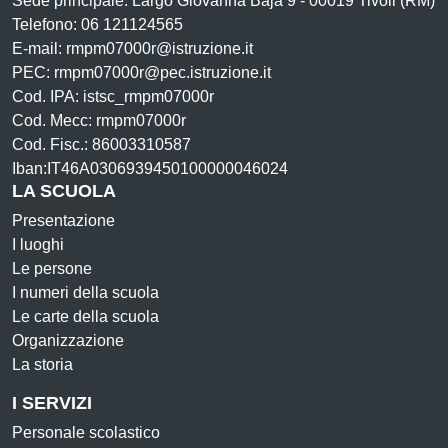
Sede principale: Largo Giovanna Baja 9 - 00019 Tivoli (RM)
Telefono: 06 121124565
E-mail: rmpm07000r@istruzione.it
PEC: rmpm07000r@pec.istruzione.it
Cod. IPA: istsc_rmpm07000r
Cod. Mecc: rmpm07000r
Cod. Fisc.: 86003310587
Iban:IT46A0306939450100000046024
LA SCUOLA
Presentazione
I luoghi
Le persone
I numeri della scuola
Le carte della scuola
Organizzazione
La storia
I SERVIZI
Personale scolastico