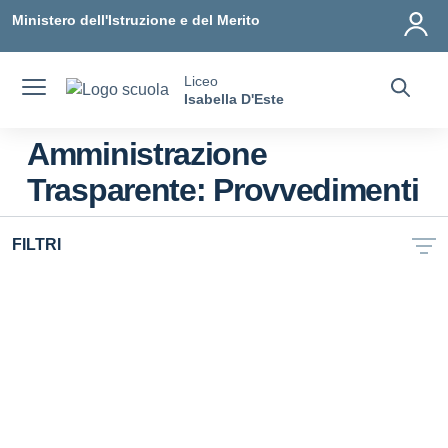
Vai ai contenuti
Vai al menu di navigazione
Vai al footer
Ministero dell'Istruzione e del Merito
Liceo
Isabella D'Este
Amministrazione
Trasparente:
Provvedimenti
FILTRI