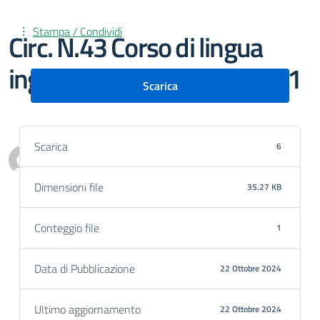
Stampa / Condividi
Circ. N.43 Corso di lingua
inglese per docenti livello B1
Scarica
Scarica
6
Personale scolastico
Dimensioni file
35.27 KB
Conteggio file
1
Data di Pubblicazione
22 Ottobre 2024
Ultimo aggiornamento
22 Ottobre 2024