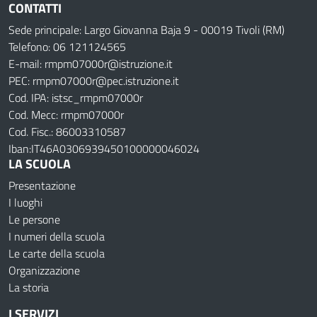
CONTATTI
Sede principale: Largo Giovanna Baja 9 - 00019 Tivoli (RM)
Telefono: 06 121124565
E-mail: rmpm07000r@istruzione.it
PEC: rmpm07000r@pec.istruzione.it
Cod. IPA: istsc_rmpm07000r
Cod. Mecc: rmpm07000r
Cod. Fisc.: 86003310587
Iban:IT46A0306939450100000046024
LA SCUOLA
Presentazione
I luoghi
Le persone
I numeri della scuola
Le carte della scuola
Organizzazione
La storia
I SERVIZI