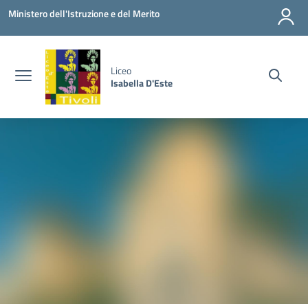
Vai ai contenuti
Vai al menu di navigazione
Vai al footer
Ministero dell'Istruzione e del Merito
Liceo
Isabella D'Este