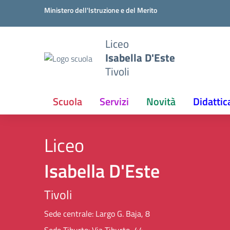
Vai ai contenuti
Vai al menu di navigazione
Vai al footer
Ministero dell'Istruzione e del Merito
Liceo
Isabella D'Este
Tivoli
Scuola
Servizi
Novità
Didattic
Liceo
Isabella D'Este
Tivoli
Sede centrale: Largo G. Baja, 8