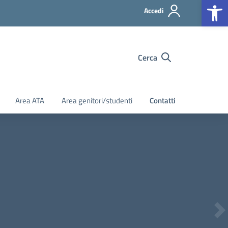
Op
Accedi
Cerca
Area ATA
Area genitori/studenti
Contatti
Ne