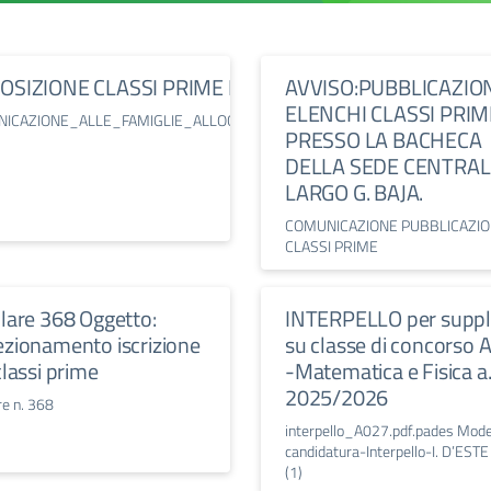
 VERGATA” AVVISO
OSIZIONE CLASSI PRIME NEI VARI PLESSI
AVVISO:PUBBLICAZIO
 LAUREA
ELENCHI CLASSI PRIM
ICAZIONE_ALLE_FAMIGLIE_ALLOCAZIONE_CLASSI_PRIME
PRESSO LA BACHECA
DELLA SEDE CENTRAL
27 (1)
LARGO G. BAJA.
E_E_FILOSOFIA_a.a.2026-
COMUNICAZIONE PUBBLICAZI
CLASSI PRIME
olare 368 Oggetto:
INTERPELLO per supp
ezionamento iscrizione
su classe di concorso 
classi prime
-Matematica e Fisica a.
2025/2026
re n. 368
interpello_A027.pdf.pades Mode
candidatura-Interpello-I. D’ESTE
(1)