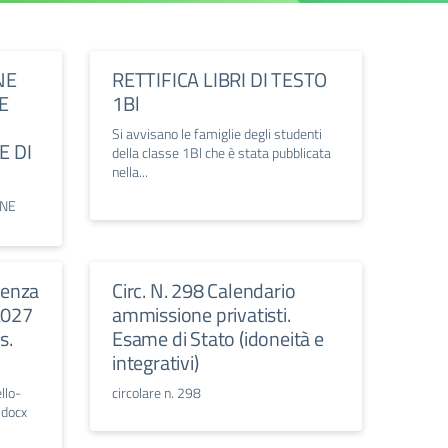
NE
RETTIFICA LIBRI DI TESTO
E
1Bl
Si avvisano le famiglie degli studenti
E DI
della classe 1Bl che è stata pubblicata
nella...
ONE
lenza
Circ. N. 298 Calendario
A027
ammissione privatisti.
s.
Esame di Stato (idoneità e
integrativi)
llo-
circolare n. 298
 docx