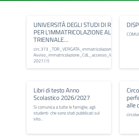
UNIVERSITÀ DEGLI STUDI DI ROMA “TOR
DISP
PER L’IMMATRICOLAZIONE AL CORSO DI
COMUN
TRIENNALE…
circ.373 _TOR_VERGATA_immatricolazioni_aa_2026_20
Avviso_immatricolazione_CdL_accesso_libero_LETTER
2027 (1)
Libri di testo Anno
Circ
Scolastico 2026/2027
perf
alle 
Si comunica a tutte le famiglie, agli
studenti che sono stati pubblicati sul
circola
sito...