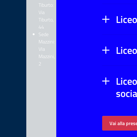
Tiburto:
Via
Liceo
Tiburto,
44
Sede
Mazzini:
Lice
VIa
Mazzini,
2
Lice
socia
Vai alla pres